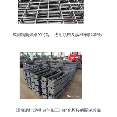
成都鋼筋焊網的特點、應用領域及護欄網排焊機介
紹
護欄網排焊機 鋼筋加工自動化焊接的關鍵設備