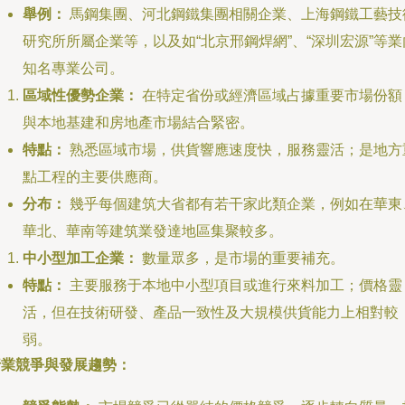
舉例：
馬鋼集團、河北鋼鐵集團相關企業、上海鋼鐵工藝技
研究所所屬企業等，以及如“北京邢鋼焊網”、“深圳宏源”等業
知名專業公司。
區域性優勢企業：
在特定省份或經濟區域占據重要市場份額
與本地基建和房地產市場結合緊密。
特點：
熟悉區域市場，供貨響應速度快，服務靈活；是地方
點工程的主要供應商。
分布：
幾乎每個建筑大省都有若干家此類企業，例如在華東
華北、華南等建筑業發達地區集聚較多。
中小型加工企業：
數量眾多，是市場的重要補充。
特點：
主要服務于本地中小型項目或進行來料加工；價格靈
活，但在技術研發、產品一致性及大規模供貨能力上相對較
弱。
行業競爭與發展趨勢：