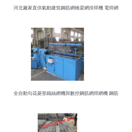
河北廠家直供氣動建筑鋼筋網橋梁網排焊機 電焊網
機EQB鋼筋焊網詳解與應用
全自動勾花菱形鐵絲網機與數控鋼筋網焊網機 鋼筋
焊網生產的高效解決方案