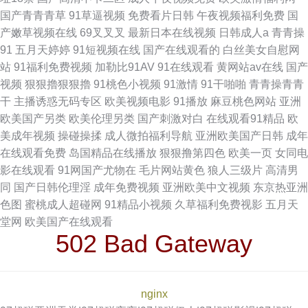
国产青青青草
91草逼视频
免费看片日韩
午夜视频福利免费
国
产嫩草视频在线
69叉叉叉
最新日本在线视频
日韩成人a
青青操
91
五月天婷婷
91短视频在线
国产在线观看的
白丝美女自慰网
站
91福利免费视频
加勒比91AV
91在线观看
黄网站av在线
国产
视频
狠狠擼狠狠擼
91桃色小视频
91激情
91干啪啪
青青操青青
干
主播诱惑无码专区
欧美视频电影
91播放
麻豆桃色网站
亚洲
欧美国产另类
欧美伦理另类
国产刺激对白
在线观看91精品
欧
美成年视频
操碰操揉
成人微拍福利导航
亚洲欧美国产日韩
成年
在线观看免费
岛国精品在线播放
狠狠撸第四色
欧美一页
女同电
影在线观看
91网国产尤物在
毛片网站黄色
狼人三级片
高清男
同
国产日韩伦理淫
成年免费视频
亚洲欧美中文视频
东京热亚洲
色图
蜜桃成人超碰网
91精品小视频
久草福利免费视影
五月天
堂网
欧美国产在线观看
502 Bad Gateway
nginx