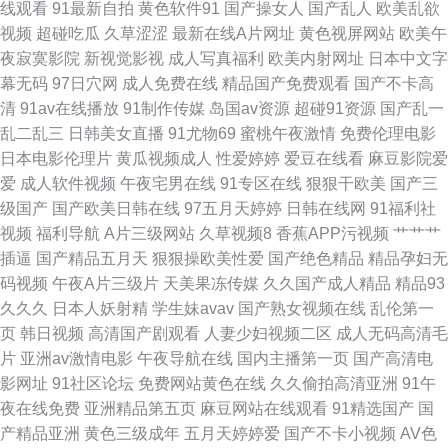
线观看
91最新自拍
黄色软件91
国产操女人
国产乱人
欧美乱欲
视频
超碰吃瓜
久草涩涩
最新在线A片网址
黄色视屏网站
欧美午
码一区在线观 亚洲第一激 黑丝瘙逼 一区二区三区国产精品 亚洲女人含羞草
夜寂寞影院
新视觉影视
成人写真福利
欧美内射网址
日本中文字
幕无码
97日穴网
成人免费在线
精品国产免费观看
国产不卡高
激情综合影院 最新中文字幕无线码 欧美日韩国产一区 bt种子天堂 日本精品
清
91av在线播放
91制作传媒
岛国av资源
超碰91资源
国产乱一
乱二乱三
日韩美女直播
91尤物69
蜜桃午夜激情
免费伦理电影
三级影视 成人看片福利亚洲福利亚洲美国福利亚洲福利亚洲福利亚洲福利亚
日本电影伦理片
黄瓜视频成人
性爱婷婷
爱豆在线看
麻豆影院爱
爱
成人软件视频
午夜宅男在线
91专区在线
狠狠干欧美
国产三
洲福利 91给我女成人 欧美深性 www亚洲 日韩精品综 电视剧全集免费网站
级国产
国产欧美日韩在线
97五月天婷婷
日韩在线网
91福利社
视频
福利导航
A片三级网站
久草视频8
香蕉APP污视频
艹艹艹
色www亚洲国产 国产成人精品午夜福利在线播放 五月在线观看 国产日韩欧
插逼
国产精品五月天
狠狠操欧美性爱
国产绝色精品
精品孕妇无
码视频
午夜A片三级片
天美果冻传媒
久久国产成人精品
精品93
美色片 亚洲国产尤物在线观看 户外露出自慰 一区二区三区免 原味视频在线
久久久
日本人妖射精
学生妹avav
国产熟女视频在线
乱伦第一
页
韩日视频
高清国产剧观看
人妻少妇视频二区
成人无码高清毛
ww 中文字幕日韩另类喷潮 他揉捏她两乳不停呻吟A片软件 欧美中出 美国十
片
亚洲av激情电影
午夜导航在线
国内主播第一页
国产高清电
影网址
91社区论坛
免费网站黄色在线
久久偷拍高清亚洲
91午
次啦 国产女人aa 大色佬视频在线观 91精选 丝瓜小视频污 国产精品毛片A片
夜在线免费
亚洲精品第五页
麻豆网站在线观看
91精选国产
国
产精品亚洲
黄色三级成年
五月天婷婷爱
国产不卡小视频
AV色
午夜男人网站 国产一级a爱片免费看 亚洲日韩精品aⅴ片 九九在线精品视频