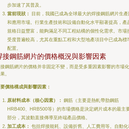
步加速了其普及。
當前現狀：
目前，我國已成為全球最大的焊接鋼筋網片生產
和應用市場。行業生產技術和設備自動化水平顯著提高，產
規格日益豐富，能夠滿足不同工程結構的個性化需求。市場
受度普遍較高，尤其在重點工程和大型地產項目中已成為標
配置。
焊接鋼筋網片的價格概況與影響因素
焊接鋼筋網片的價格并非固定不變，而是受多重因素影響的市場
結果。
主要價格構成與影響因素：
原材料成本（核心因素）：
鋼筋（主要是熱軋帶肋鋼筋
HRB400、HRB500等）的市場價格是決定網片成本的最主
部分，其波動直接傳導至終端產品價格。
加工成本：
包括焊接能耗、設備折舊、人工費用等。自動化