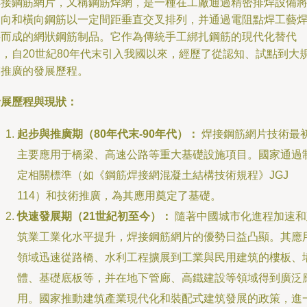
焊接鋼筋網片，又稱鋼筋焊網，是一種在工廠通過精密排焊設備
縱向和橫向鋼筋以一定間距垂直交叉排列，并通過電阻點焊工藝
接而成的網狀鋼筋制品。它作為傳統手工綁扎鋼筋的現代化替代
品，自20世紀80年代末引入我國以來，經歷了從認知、試點到大
模推廣的發展歷程。
發展歷程與現狀：
起步與推廣期（80年代末-90年代）：
焊接鋼筋網片技術最
主要應用于橋梁、高速公路等重大基礎設施項目。國家通過
定相關標準（如《鋼筋焊接網混凝土結構技術規程》JGJ
114）和技術推廣，為其應用奠定了基礎。
快速發展期（21世紀初至今）：
隨著中國城市化進程加速和
筑業工業化水平提升，焊接鋼筋網片的優勢日益凸顯。其應
領域迅速從路橋、水利工程擴展到工業與民用建筑的樓板、
體、基礎底板等，并在地下管廊、高鐵建設等領域得到廣泛
用。國家推動建筑產業現代化和裝配式建筑發展的政策，進