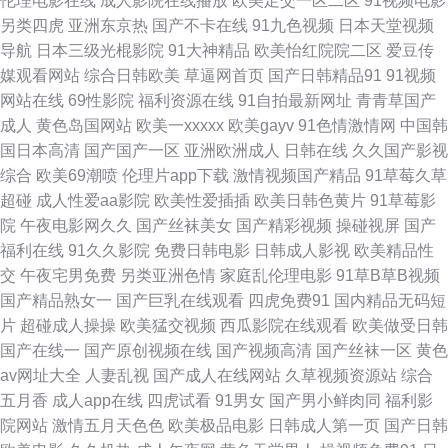
伦理电影在线
成人影院在线播放
欧美足交一区二区
91视频电影
另类四虎
亚洲东京热
国产不卡在线
91九色视频
日本天堂视频
洲一区少妇人妻 欧美人成网站中文字 福利社有码 日韩欧美国产综合 超碰人
导航
日本三级光棍影院
91大神精品
欧美怡红院院二区
爱豆传
媒观看网站
综合日韩欧美
草逼网首页
国产日韩精品91
91视频
人在 欧洲AV在线老A 91在线观看视频 免费观看亚洲人成网站 中文日韩亚洲
网站在线
69性影院
福利资源在线
91自拍最新网址
青青草国产
成人
黄色岛国网站
欧美一xxxxx
欧美gayv
91色情激情网
中国韩
欧美制服 国产国产欧美一级 神码影院 电影在线观看神马 日韩精选 超碰9191
国日本高清
国产国产一区
亚洲欧洲成人
日韩在线
久久国产影视
综合
欧美69潮喷
伦理片app下载
激情视频国产精品
91草莓久草
奇米7777 97全国精品免费视频 欧美色播aⅴ久久天堂88 91蜜桃吴梦梦 男女
超碰
成人性爱aa影院
欧美性爱插插
欧美日韩色黄片
91草莓影
院
午夜电影网久久
国产丝袜美女
国产精彩视频
操碰视屏
国产
免费观看在线 中文字幕国产精品视频 老司机午夜影院 一区二区三区四区在
福利在线
91久久影院
免费日韩电影
日韩成人影视
欧美精品性
交
午夜宅男免费
另类亚洲色情
家庭乱伦理电影
91草B草B视频
线 激情五月天色 亚洲色色影院 果冻视频 午夜在线影院 国产精品三 涩涩视频
国产精品熟女一
国产巨乳在线观看
四虎免费91
国内精品无码短
片
超碰成人操操
欧美猛交视频
西瓜影院在线观看
欧美做受日韩
丰满的妽妽 日韩免费视频 操逼恋夜福利社 欧美一级在线 91精品在线免费观
国产在线一
国产原创视频在线
国产视频高清
国产丝袜一区
黄色
av网址大全
人妻乱视
国产成人在线网站
久草视频资源站
综合
看 男女曰逼 字幕在线国语 狼友内射日韩无码 愉拍精品视频在线观看 老人中
五月香
成人app在线
四虎试看
91男女
国产男小鲜肉同
福利影
院网站
激情五月天色色
欧美极品电影
日韩成人第一页
国产日韩
文字幕电影 在线不卡的午夜 精品国产第国产综合 一区二区三区电影大 韩国