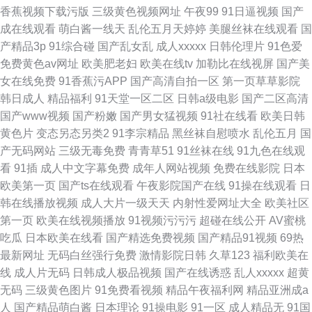
香蕉视频下载污版
三级黄色视频网址
午夜99
91日逼视频
国产
成在线观看
萌白酱一线天
乱伦五月天婷婷
美腿丝袜在线观看
国
产精品3p
91综合碰
国产乱女乱
成人xxxxx
日韩伦理片
91色爱
免费黄色av网址
欧美肥老妇
欧美在线tv
加勒比在线视屏
国产美
女在线免费
91香蕉污APP
国产高清自拍一区
第一页草草影院
韩日成人
精品福利
91天堂一区二区
日韩a级电影
国产二区高清
国产www视频
国产粉嫩
国产男女猛视频
91社在线看
欧美日韩
黄色片
变态另态另类2
91李宗精品
黑丝袜自慰喷水
乱伦五月
国
产无码网站
三级无毒免费
青青草51
91丝袜在线
91九色在线观
看
91插
成人中文字幕免费
成年人网站视频
免费在线影院
日本
欧美第一页
国产ts在线观看
午夜影院国产在线
91操在线观看
日
韩在线播放视频
成人大片一级天天
内射性爱网址大全
欧美社区
第一页
欧美在线视频播放
91视频污污污
超碰在线公开
AV蜜桃
吃瓜
日本欧美在线看
国产精选免费视频
国产精品91视频
69热
最新网址
无码白丝强行免费
激情影院日韩
久草123
福利欧美在
线
成人片无码
日韩成人极品视频
国产在线诱惑
乱人xxxxx
超黄
无码
三级黄色图片
91免费看视频
精品午夜福利网
精品亚洲成a
人
国产精品萌白酱
日本理论
91操电影
91一区
成人精品无
91国