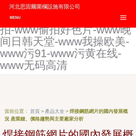
www婷婷5月天-WWW婷婷
河北思固爾圍欄設施有限公司
c0m-www婷婷com-www偷
MENU
拍-www偷拍好色片-www晚
间日韩天堂-www我操欧美-
www污91-www污黄在线-
www无码高清
當前位置：
首頁
>
產品大全
>
焊接鋼筋網片的國內發展概
況 產業鏈、價格趨勢與主要廠家分析
焊接鋼筋網片的國內發展概