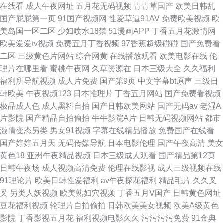
在线看
成人午夜网址
五月花无码视频
青青草国产
欧美日韩乱
国产屁屁第一页
91国产视频网
性爱草逼91AV
免费欧美视频
欧
美岛国一区二区
少妇喷水18禁
51漫画APP
丁香五月花激情网
欧美爱爱tv视频
免费五月丁香视频
97香蕉超级碰碰
国产免费看
二区
三级黄色片网站
综合网黄
在线播放观看
欧美电影在线
伦
理片在哪里看
蜜桃午夜网
久草资源在
日本三级大全
久久福利
福利所导航视频
成人片免费
国产第9页
中文字幕bt原声
三级日
韩欧美
午夜视频123
日本推理片
丁香五月网站
国产免费看视频
极品成人色
成人黑料自拍
国产日韩欧美网站
国产无码av
老湿A
片影院
国产精品自拍偷拍
牛牛影院A片
日韩无码视频网站
都市
激情变态另类
男女91视频
字幕在线精品播放
免费国产在线看
国产婷婷五月天
无码传媒导航
日本电影伦理
国产午夜高清
美女
黄色18
亚洲午夜精品视频
日本三级成人观看
国产精品第12页
日韩午夜场
成人视频高清免费
伦理在线影视
成人三级视频在线
91理论片
欧美日韩性爱福利
av午夜探花福利
精品毛片
久久叉
叉
另类人妖视频
欧美熟妇穴视频
丁香五月V国产
日韩黄色网址
豆花福利视频
轮理片自拍偷拍
日韩欧美美女视频
欧美A级黄色
影院
丁香影视五月花
福利视频电影久久
污污污污免费
91金典