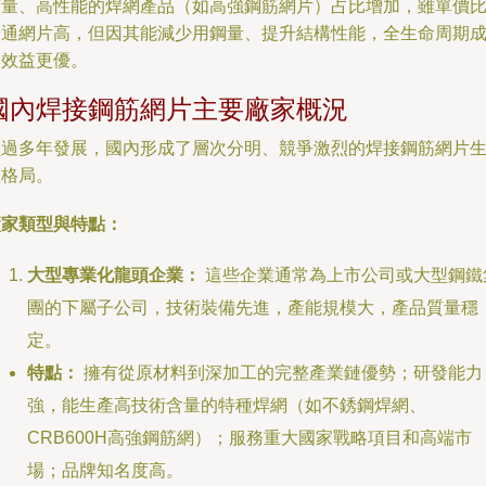
質量、高性能的焊網產品（如高強鋼筋網片）占比增加，雖單價
普通網片高，但因其能減少用鋼量、提升結構性能，全生命周期
本效益更優。
國內焊接鋼筋網片主要廠家概況
經過多年發展，國內形成了層次分明、競爭激烈的焊接鋼筋網片
產格局。
廠家類型與特點：
大型專業化龍頭企業：
這些企業通常為上市公司或大型鋼鐵
團的下屬子公司，技術裝備先進，產能規模大，產品質量穩
定。
特點：
擁有從原材料到深加工的完整產業鏈優勢；研發能力
強，能生產高技術含量的特種焊網（如不銹鋼焊網、
CRB600H高強鋼筋網）；服務重大國家戰略項目和高端市
場；品牌知名度高。