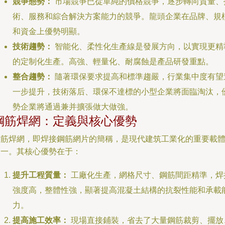
競爭態勢：
市場競爭已從單純的價格競爭，逐步轉向質量、
術、服務和綜合解決方案能力的競爭。龍頭企業在品牌、規
和資金上優勢明顯。
技術趨勢：
智能化、柔性化生產線是發展方向，以實現更精
的定制化生產。高強、輕量化、耐腐蝕是產品研發重點。
整合趨勢：
隨著環保要求提高和標準趨嚴，行業集中度有望
一步提升，技術落后、環保不達標的小型企業將面臨淘汰，
勢企業將通過兼并擴張做大做強。
鋼筋焊網：定義與核心優勢
鋼筋焊網，即焊接鋼筋網片的簡稱，是現代建筑工業化的重要載
之一。其核心優勢在于：
提升工程質量：
工廠化生產，網格尺寸、鋼筋間距精準，焊
強度高，整體性強，顯著提高混凝土結構的抗裂性能和承載
力。
提高施工效率：
現場直接鋪裝，省去了大量鋼筋裁剪、擺放