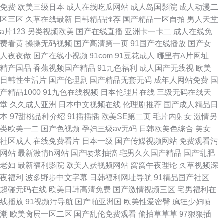
免费
欧美三级日本
成人在线吃瓜网站
成人岛国影院
成人动漫二
区三区
久草在线最新
日韩精品推荐
国产精品一区自拍
男人天堂
a片123
另类视频欧美
国产在线直播
亚洲卡一卡二
成人在线免
费看黄
操操无码视频
国产高清第一页
91国产在线播放
国产女
人夜夜做
国产在线小视频
91com
91豆花成人
哪里有A片网址
精产国品
香蕉视频国产精品
91九色福利
成人国产无线视
欧美
日韩性生活片
国产伦理剧
国产精品无套无码
成年人网站免费
国
产精品1000
91九色在线视频
日本伦理片在线
三级无码在线天
堂
久久成人亚洲
日本中文视频在线
伦理剧推荐
国产成人精品日
本
97甜桃品种介绍
91插插插
欧美SE第二页
毛片内射女
激情另
类欧美一二
国产色视频
孕妇三级av无码
日韩欧美色综合
美女
社区成人
在线免费看片
日本一级
国产传媒视频网站
免费观看污
网站
最新激情h网站
国产喷浆抽搐
宅男久久国产精品
国产乱肥
老妇
最新福利影院
欧美人妖视频网站
窝窝午夜理论
久草视频深
夜福利
波多野步中文字幕
日韩福利网址导航
91精品国产社区
超碰无码在线
欧美日韩高清免费
国产激情视频三区
宅男福利在
线播放
91视频污导航
国产啪亚洲国
欧美性爱密臀
疯狂少妇喷
潮
欧美肏屄一区二区
国产乱伦免费观看
偷拍草草草
97狠狠插