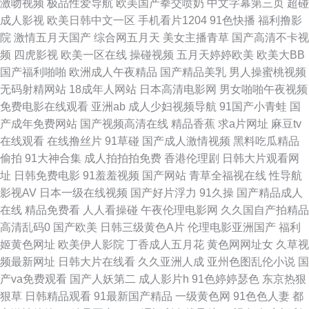
激吻视频
极品性爱导航
欧美国产拳交喷奶
中文字幕第三页
超碰
成人影视
欧美日韩中文一区
手机看片1204
91色快播
福利撸影
国产夜夜夜 香蕉国产精品偷在线观 国产女人精品在线直播 午夜快车神马影
院
激情五月天国产
综合网五月天
美女主播青草
国产高清不卡视
频
四虎影视
欧美一区在线
操碰视频
五月天婷婷欧美
欧美大BB
视 国产精选在线观看播放 婷婷香蕉综合操网 国产精品二区在线观看 特大黑
国产福利啪啪
欧洲成人午夜精品
国产精品美乳
男人操蜜桃视频
无码射精网站
18成年人网站
日本高清电影网
男女啪啪午夜视频
人娇小亚洲女 国产精品精品久 天天色综 国产精品∧ⅴ在线观看 神马电视剧
免费电影在线观看
亚洲ab
成人少妇视频导航
91国产小青蛙
国
产成年免费网站
国产视频高清在线
精品香蕉
求a片网址
麻豆tv
国产jk 天堂网国产 国产高清在线一区 午夜三级啪啪 国产嫖妓自拍 午夜男人
在线观看
在线撸丝片
91草碰
国产成人激情视频
黑料吃瓜精品
偷拍
91大神合集
成人拍拍拍免费
香港伦理剧
日韩大片观看网
福利 国产精品嫩 五月花综合网 国产精品综合娱乐 婷影院 国产精品国产精品
址
日韩免费电影
91羞羞视频
国产网站
青草全福视在线
性导航
影视AV
日本一级在线视频
国产好片浮力
91久操
国产精品成人
国产专区不卡 婷婷婷国 国产精品一区二区国产 无人区码一码二码三 国产乱
在线
精品免费看
人人看操碰
午夜伦理电影网
久久国自产拍精品
高清乱码0
国产欧美
日韩三级黄色A片
伦理电影亚洲国产
福利
人免费视频 亚洲aⅴ色香蕉一区 国产自拍精品推荐 亚洲人成精 黄色三级片网
姬黄色网址
欧美伊人影院
丁香成人五月花
黄色网网址女
久草视
频最新网址
日韩大片在线看
久久亚洲人成
亚州色图乱伦小说
国
址 亚洲一区中文 久久神马久久 在线观看免费污视频 美女9178 中文字幕亚洲
产va免费观看
国产人妖第二
成人影片h
91色婷婷瑟色
东京热狠
狠草
日韩精品观看
91最新国产精品
一级黄色网
91色色人妻
都
欧美精品 美女被草 综合另类视频图 男人看片网站 91艹人 欧美大片a特激情