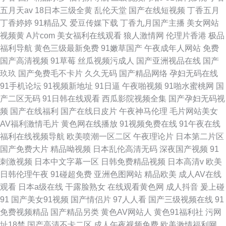
五月天av
18日本三级全黄
乱伦天堂
国产在线短视频
丁香五月
丁香婷婷
91精品又
爱豆传媒下载
丁香九月国产主播
美女网站
视频黄
A片com
美女福利在线观看
狼人激情网
伦理片香港
极品
福利导航
黄色三级最新免费
91嫩草国产
午夜成年人网站
免费
国产高清视频
91草莓
丝瓜视频污成人
国产亚洲视品在线
国产
玖玖
国产免费毛不卡片
久久无码
国产精品网络
孕妇无码在线
91手机论坛
91视频新地址
91日逼
午夜啪视频
91啪水蜜桃网
国
产二区无码
91日韩在线观看
西瓜影院视频全集
国产孕妇无码视
频
国产在线福利
国产在线日皮片
午夜神马伦理
毛片网站美女
AV福利激情毛片
黄色网在线播放
91视频免费在线
91午夜在线
福利在线视频导航
欧美喷潮一区二区
午夜理论片
日本第二片区
国产免费大片
精品呦视频
日本乱伦高清无码
深夜国产视频
91
刺激视频
日本中文字幕一区
日韩免费精品视频
日本高清v
欧美
日韩伦理午夜
91碰超免费
亚洲色图网站
精品欧美
成人AV在线
观看
日本a级在线
干露脸熟女
在线观看黄色网
成人抖音
爰上碰
91
国产美女91视频
国产情侣片
97人人看
国产三级视频在线
91
免费视频精品
国产精品另类
黄色AV网站人
黄色91福利社
污网
址18禁
国产高清不卡二区
成人午夜视频免费
欧美激情福利网