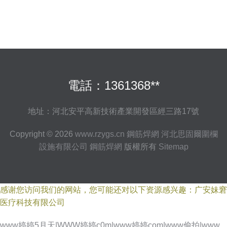
電話：1361368**
地址：河北安平高新技術產業開發區經三路17號
Copyright © 2026
www.rzygs.cn
鋼筋焊網
河北思固爾圍欄
設施有限公司
鋼筋焊網
版權所有
Sitemap
感谢您访问我们的网站，您可能还对以下资源感兴趣：广安妹窘
医疗科技有限公司
www婷婷5月天|WWW婷婷c0m|www婷婷com|www偷拍|www