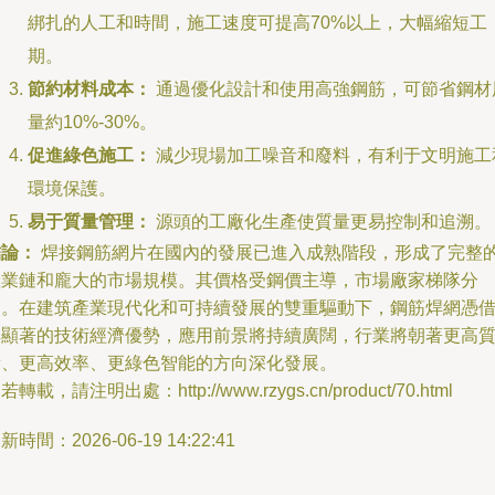
綁扎的人工和時間，施工速度可提高70%以上，大幅縮短工
期。
節約材料成本：
通過優化設計和使用高強鋼筋，可節省鋼材
量約10%-30%。
促進綠色施工：
減少現場加工噪音和廢料，有利于文明施工
環境保護。
易于質量管理：
源頭的工廠化生產使質量更易控制和追溯。
結論：
焊接鋼筋網片在國內的發展已進入成熟階段，形成了完整
產業鏈和龐大的市場規模。其價格受鋼價主導，市場廠家梯隊分
明。在建筑產業現代化和可持續發展的雙重驅動下，鋼筋焊網憑
其顯著的技術經濟優勢，應用前景將持續廣闊，行業將朝著更高
量、更高效率、更綠色智能的方向深化發展。
若轉載，請注明出處：http://www.rzygs.cn/product/70.html
新時間：2026-06-19 14:22:41