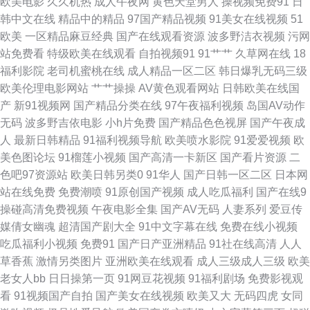
欧美电影
久久机热
成人午夜网
黄色天堂男人
操视频免费91
日
韩中文在线
精品中的精品
97国产精品视频
91美女在线视频
51
www 三级片韩国AV 99热精品免费国产 亚州综合15P 日本精品大乳一区二区
欧美
一区精品麻豆经典
国产在线观看资源
波多野洁衣视频
污网
站免费看
特级欧美在线观看
自拍视频91
91艹艹
久草网在线
18
激情午夜中国 92精品 日本偷拍五区 成人欧美一区二区三区 日本高清免费
福利影院
老司机蜜桃在线
成人精品一区二区
韩日爆乳无码三级
欧美伦理电影网站
艹艹操操
AV黄色观看网站
日韩欧美在线国
xxx vip电影在线观看 欧美色网1区 91视频线上网站 欧美很很日比 91草莓 美
产
新91视频网
国产精品分类在线
97午夜福利视频
岛国AV动作
无码
波多野吉依电影
小h片免费
国产精品色色视屏
国产午夜成
女在线播 原来神马电影网 精品日韩欧 成人性爱午夜剧场 日韩色tv 大香蕉伊
人
最新日韩精品
91福利视频导航
欧美喷水影院
91爱爱视频
欧
美色图论坛
91榴莲小视频
国产高清一卡新区
国产看片资源
二
人现现 日产大片网址 www91激情 欧美色成人 成人秀场 香蕉大香蕉久 国产
色吧97资源站
欧美日韩另类0
91华人
国产日韩一区二区
日本网
站在线免费
免费潮喷
91原创国产视频
成人吃瓜福利
国产在线9
日韩欧美另类在线 综合永久入口 另类专区欧美日韩国产 一区一区精华液 黑
操碰高清免费视频
午夜电影全集
国产AV无码
人妻系列
爱豆传
媒倩女幽魂
超清国产剧大全
91中文字幕在线
免费在线小视频
人猛烈进入 亚洲成年人免费网站 国产网红主播精品一区 亚洲人成电 精品一
吃瓜福利小视频
免费91
国产日产亚洲精品
91社在线高清
人人
草香蕉
激情另类图片
亚洲欧美在线观看
成人三级成人三级
欧美
区二区三级 影视中文乱伦国产 男女上床视频 足交网址 狼友福利视频 一级视
老女人bb
日日操第一页
91网豆花视频
91福利剧场
免费影视观
看
91视频国产自拍
国产美女在线视频
欧美又大
无码四虎
女同
频在线看 韩国理论av电影 亚洲欧洲日韩精 黑粗硬大 亚洲欧美偷拍视频一区