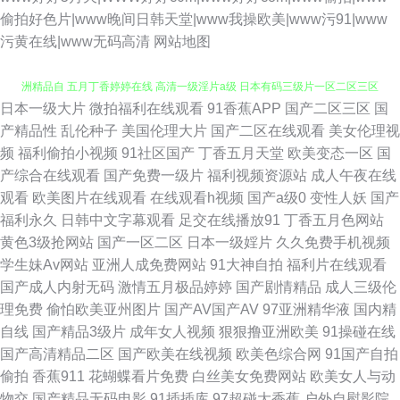
偷拍好色片|www晚间日韩天堂|www我操欧美|www污91|www
污黄在线|www无码高清
网站地图
日本一级大片
微拍福利在线观看
91香蕉APP
国产二区三区
国
福利电影 久久草在线视频国产一 91豆花不卡 伦理片老 亚洲偷拍天堂 国产亚
产精品性
乱伦种子
美国伦理大片
国产二区在线观看
美女伦理视
频
福利偷拍小视频
91社区国产
丁香五月天堂
欧美变态一区
国
洲精品自 五月丁香婷婷在线 高清一级淫片a级 日本有码三级片一区二区三区
产综合在线观看
国产免费一级片
福利视频资源站
成人午夜在线
观看
欧美图片在线观看
在线观看h视频
国产a级0
变性人妖
国产
网站 www九九 欧美日韩国内 玖玖艹东京 久草超碰 一本到高清无码 黄瓜视
福利永久
日韩中文字幕观看
足交在线播放91
丁香五月色网站
黄色3级抢网站
国产一区二区
日本一级婬片
久久免费手机视频
频国产在线观看 亚洲国产精品成人天堂 国产一级二级在线 五月婷婷WW 豆
学生妹Av网站
亚洲人成免费网站
91大神自拍
福利片在线观看
国产成人内射无码
激情五月极品婷婷
国产剧情精品
成人三级伦
花视频91 日本有码视 bt之家1lou站 欧美日韩专区 91呆哥人妻系列 啦啦啦视
理免费
偷怕欧美亚州图片
国产AV国产AV
97亚洲精华液
国内精
自线
国产精品3级片
成年女人视频
狠狠撸亚洲欧美
91操碰在线
频在 在线播放午夜理论片 精品电影在线观看 亚洲精品福利在 国产乱妇乱子
国产高清精品二区
国产欧美在线视频
欧美色综合网
91国产自拍
偷拍
香蕉911
花蝴蝶看片免费
白丝美女免费网站
欧美女人与动
天堂资源在线 第一第二区 星辰在线 国产日韩一区在线观看 午夜嘿嘿嘿在线
物交
国产精品无码电影
91插插库
97超碰大香蕉
户外自慰影院