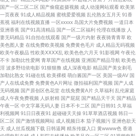
国产一区二区二区
国产偷窥盗摄视频
成人动漫网站观看
欧美第
观看 天天想夜夜撸 吊带短裙国产在线视频 日本精品VA网站 bt磁力链接 种子
一页夜夜
91成人精品视频
蜜桃爱爱视频
乱伦熟女五月天
91香
蕉视
福利在线视频直播
一区xxxxx
岛国大片免费视频
一道日本
下载 欧美中文字幕日韩在线 91情侣高清精品国产 美乳裸乳图片 影视大全网
亚洲香蕉
国产91高清精品
国产一区二区福利
伦理在线播放
人
妻无码精品
91自拍在线观看
国产一级片内射
夜夜骑青青草
欧
国内在线观看精品 亚洲成年人瑟瑟 国产精品亚洲综合色区 视频91在线国产
美色图人妻
在线免费欧美视频
免费黄色毛片
成人精品无码视频
欧美午夜极品
性欧美ⅩⅩⅩⅩ乱
欧美色色六月天
91影视网
午夜伦
成人网址导航大全 日韩国产在 bt电影下载网站 欧美日韩精品一 中文字幕欧
不卡
加勒比性爱网
青草国产在线视频
亚洲国产精品导航
欧美色
淫
波多野结依电影
91狠狠撸
成人深夜电影
精品国产美女剃毛
美 另类专区欧美日韩国产 一级特黄a大片免费 精彩视频一区二区三区 97精
加勒比熟女
91碰在线
欧美裸模
萌白酱国产一区
美国一级AV
国
产人在线成免费
免费黄色A片网址
微拍福利国产视频
国产人成
品电影网 91人人草 91快猫 在线免费电影网 日韩性交网 久久精品国产视频
无码视频
国产原创区色花堂
在线免费黄A片
久草福利
乱伦家庭
成人午夜免费视频
人妖射精
国产屁屁
国产精品天干天
国产精品
国产TS人妖另类 尤物视频一区 天堂中文在线视频 欧美综合国产在线 国产第
午夜一区
中文字幕无码人妻
日本不卡二区
国产日韩91
久草福
利视频网
91日日夜夜91
超碰碰天天操
91草草酒店视频
韩日一
22页 亚洲人成中文字幕组 欧美交换国 电影天堂电影免费电影 污污视频网 激
区二区
国产激情视频网站
成人视频日本
茄子视频污
亚洲色欲天
天
成人丝瓜视频下载
日韩逼网
精东传媒入口
黄wwww色
香港
情五月综合网 91新人视频 天堂2019天堂 久草国产精品视频 成年视频人 亚