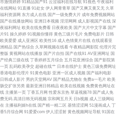
市激情婷婷
91精品国产91
云涩福利在线导航
91视色
午夜福利
在线网站
91直播
91处女
伊人网青青草
国产又爽又黄又无
久草
刺激 97电影在线电影 欧洲激情在线观看 AV淘宝久久 人妻诱惑导航 变态91
福利资源网
东方成人在线
国产一级免费大片
成年免费视频网站
国产在线播放网站
亚洲日本视频
淫淫网网
成人影视国产在线
深
日本一卡两卡三卡四卡免费视频 成年人网站在线播放 日韩无码精品高清熟卡
夜福利网址
欧美在线免费看
日夜夜欧美
国产大片中文字幕
国产
片91
操久婷婷
91视频你懂得
黄色三级片毛片
免费电影片
日韩
国免 国产aa免费 丝足交在线 国产精品色午夜在线看 午夜污色无 国产三级在
欧美爱爱
成人亚洲区
欧美性16
成人色情黄片在线
在线观看亚
洲精品
国产热综合
久草网视频在线看
午夜精品网影院
伦理片完
线播放 亚洲国产免费综合 国产最新三级a∨在线 亚洲淫淫网 激情午夜中国 雨
整版
黄视网站在线播放
国产片自拍
国产在线91
AV亚洲网址
国
产经典三级在线
丁香婷婷五月综合
五月花亚洲综合
国产影院第
燕体育免费高清观看 婷婷六月久 日本视频免费观看 美女抠逼自拍 好看视频
一页
乱码欧美孕交
超碰在线艹
日本在线护士
黄色三级免费网址
香港电影伦理片
91黄色电影
亚洲一区成人视频
国产福利电影
国产成网站18 va在线观看日本 在线免费观看 熊猫视频网站91 少妇后入 欧
日韩成人影片
男的天堂网AV
国产精品尤物在
免费a一毛片
欧美
肠交扩张另类
最新亚洲日韩精品
欧美在线视频
免费黄色网址在
美性受xxx 看黄a大片日 岛国三级片 91美网站 性猛交╳xxx乱大交 色天使怎
线
主播第一页
丁香五月网
性爱东京热
草逼视频78
国产成人免
费无码
高清日韩无码视频
宗和网五月天
日b视频
成人三级网站
欧美深夜在线 经典三级网址 二区三区爱欲 88影视网神马 亚洲日韩欧美三区
在
主播福利姬h在线
国产精一精二区
基情涩涩网
51漫画成人
丁
香5月综合网
91爱爱com
伊人涩涩射
黄色视频网址导航
91国在
線上全集電視劇每日 日本免费在线视频 伦理中文字幕 国产无毒不卡 国产乱