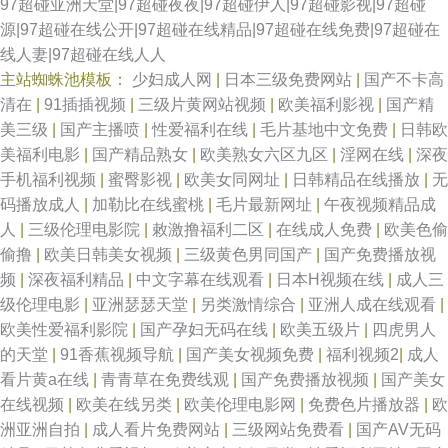
97超碰亚洲天堂|97超碰夜夜|97超碰伊人|97超碰影视|97超碰
源|97超碰在线公开|97超碰在线精品|97超碰在线免费|97超碰在
线人妻|97超碰在线人人
主站蜘蛛池模板：
少妇成人网
|
日本三级免费网站
|
国产不卡高
清在
|
91插插视频
|
三级片黄网站视频
|
欧美福利影视
|
国产精
美三级
|
国产主播喷
|
性爱福利在线
|
毛片基地中文免费
|
日韩欧
美福利电影
|
国产精品熟女
|
欧美熟女六区九区
|
淫网在线
|
深夜
手机福利视频
|
蜜臀影视
|
欧美女同网址
|
日韩精品在线播放
|
无
码播放成人
|
加勒比在线蜜桃
|
毛片最新网址
|
午夜视频精品成
人
|
三级伦理电影院
|
敕激撸福利二区
|
在线成人免费
|
欧美色偷
偷撸
|
欧美日韩美女视频
|
三级黄色男同国产
|
国产免费播放视
频
|
深夜福利精品
|
中文字幕在线观看
|
日本H视频在线
|
成人三
级伦理电影
|
亚洲瑟瑟天堂
|
另类激情综合
|
亚洲人成在线观看
|
欧美性爱福利影院
|
国产孕妇无码在线
|
欧美五级片
|
四虎男人
的天堂
|
91香蕉视频导航
|
国产美女视频免费
|
福利视频2
|
成人
看片黄a在线
|
青青草在免费线观
|
国产免费播放视频
|
国产美女
在线视频
|
欧美在线另类
|
欧美伦理电影网
|
免费色片播放器
|
欧
洲亚洲自拍
|
成人看片免费网站
|
三级网站免费看
|
国产AV无码