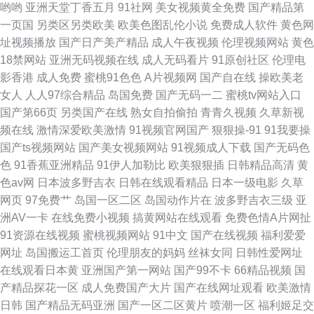
哟哟
亚洲天堂丁香五月
91社网
美女视频黄全免费
国产精品第
一页国
另类区另类欧美
欧美色图乱伦小说
免费成人软件
黄色网
制服丝袜国产日韩一区 男女野外做爰全过程69影院 99热最新在线 免费又黄
址视频播放
国产日产美产精品
成人午夜视频
伦理视频网站
黄色
18禁网站
亚洲无码视频在线
成人无码看片
91原创社区
伦理电
又爽a 亚洲va中文字 成人网天堂网 内射无码一区日韩 亚洲丶国产丶欧美 成
影香港
成人免费
蜜桃91色色
A片视频网
国产自在线
操欧美老
女人
人人97综合精品
岛国免费
国产无码一二
蜜桃tv网站入口
全视频免费高清观看在线电视剧 蜜桃视频在线免费观看 亚洲国产精品ⅴa 成
国产第66页
另类国产在线
熟女自拍偷拍
青青久视频
久草新视
频在线
激情深爱欧美激情
91视频官网国产
狠狠操-91
91我要操
人三级网站国产 一区二区三区不卡 国产精品精品国产一 日本韩国成人 在线
国产ts视频网站
国产美女视频网站
91视频成人下载
国产无码色
色
91香蕉亚洲精品
91伊人加勒比
欧美狠狠插
日韩精品高清
黄
精品视频免费播放 国产精品一区二区不卡 日本屄视频 在线视频一区 国产天
色av网
日本波多野吉衣
日韩在线观看精品
日本一级电影
久草
网页
97免费艹
岛国一区二区
岛国动作片在
波多野吉衣三级
亚
美传媒影视传媒 日本入室 中文字幕a
洲AV一卡
在线免费小视频
搞黄网站在线观看
免费色情A片网扯
91资源在线视频
蜜桃视频网站
91中文
国产在线视频
福利爱爱
网址
岛国搬运工首页
伦理朋友的妈妈
丝袜女同
日韩性爱网址
在线观看日本黄
亚洲国产第一网站
国产99不卡
66精品视频
国
产精品探花一区
成人免费国产大片
国产在线网址观看
欧美激情
日韩
国产精品无码亚洲
国产一区二区黄片
喷潮一区
福利姬足交