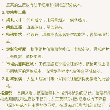
度高的生產線有助于穩定和控制這部分成本。
規格與工藝：
網孔尺寸：
間距越小，用鋼量越大，價格越高。
鋼筋直徑：
直徑越粗，單價越高。
特殊要求：
如鍍鋅、環氧樹脂涂層等防腐處理，會顯著增加
本。
定制化程度：
標準網片價格相對較低，非標定制、異形網片
工藝復雜，價格更高。
市場供需與區域：
工程建設旺季需求旺盛時，價格可能上揚
不同地區的運輸成本、市場競爭程度也會導致區域價差。
訂單規模：
大型工程項目集中采購往往能獲得更優惠的批發
格。
價格趨勢：
長期來看，價格隨鋼材市場價格波動而起伏。隨著行
規模效應顯現和生產效率提升，加工費部分相對穩定或有下降趨
勢，但原材料成本的主導地位不變。在環保政策和“雙碳”目標下，