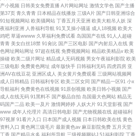
产小视频
日韩美女免费直播
A片网站网址
激情文学色
国产主播
第37页
青久青青
日本精品在线播放
三级A片
国产日韩亚洲综合
91短视频网站
欧美骚网站
丁香五月天亚洲
欧美大粗吊人妖
深
夜福利亚洲
人兽福利导航
91叉叉操小骚逼
成人18视频
欧美大
鸡吧
草逼wwww
久草福利免费试看
岛国国产在线
91人人超碰
青青
美女白丝18禁
91肏比
国产三区电影
国产内射后入在线
黄
色网址网站网址
97超在线视
免费视频网站
精品欧美精品v
欧美
操碰
欧美二级片网址
精品成人无码视频
男女午夜福利影院
欧美
三级电影
免费黄色网址
成年版快手
日韩福利无码
四虎四房
亚
洲AV在线豆花
亚洲区成人
美女黄片免费观看
三级网站视频网
成人日韩精品
日韩福利专区
欧美二区女同
国产精品一区91
小x
导航福利
免费黄色在线视频
91原创视频
欧美日韩小视频
国产
成人在线无码
91黑料不
国产极品自拍
岛国最大色网站
精品无
码国产二品
欧美一及片
激情网婷婷
人妖大片
91天堂影视
国产
www
成年人伦理片
高清日韩电影
国产尤物视频在线
超碰福利
97视屏
91看片入口
日本国产成人视频
日本日韩欧美在线
黄色
资料入口
黄色网三级毛片
最新黄色av
麻豆影院免费
五月天堂
丁香
国产精品水多
福利所导航
三级视频网站J
51福利影院
丁香